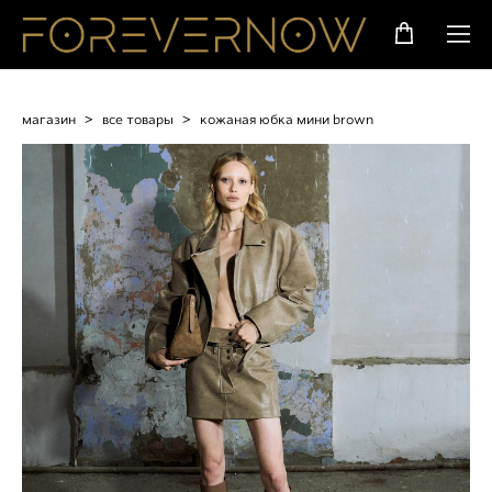
магазин
>
все товары
>
кожаная юбка мини brown