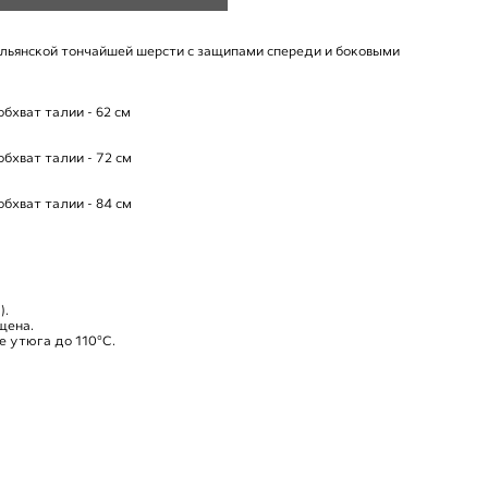
льянской тончайшей шерсти с защипами спереди и боковыми
обхват талии - 62 см
обхват талии - 72 см
обхват талии - 84 см
).
щена.
е утюга до 110°C.