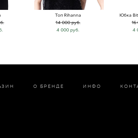
n
Топ Rihanna
Юбка Bi
б.
14 000 pуб.
16
б.
4 000 pуб.
4 
АЗИН
О БРЕНДЕ
ИНФО
КОНТ